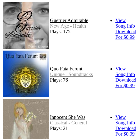
Guerrier Admirable
View
New Age - Health
Song Info
Plays: 175
Download
For $0.99
Quo Fata Ferunt
View
Unique - Soundtracks
Song Info
Plays: 76
Download
For $0.99
Innocent She Was
View
Classical - General
Song Info
Plays: 21
Download
For $0.99