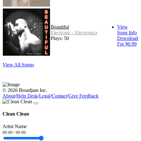
Beautiful
View
Electronic - Electronica
Song Info
Plays: 50
Download
For $0.99
View All Songs
© 2026 Broadjam Inc.
About
/
Help Desk
/
Legal
/
Contact
/
Give Feedback
Clean Clean
Artist Name
00:00
/
00:00