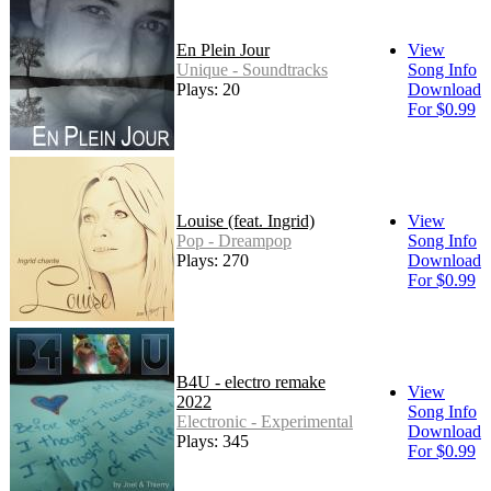
En Plein Jour
View
Unique - Soundtracks
Song Info
Plays: 20
Download
For $0.99
Louise (feat. Ingrid)
View
Pop - Dreampop
Song Info
Plays: 270
Download
For $0.99
B4U - electro remake
View
2022
Song Info
Electronic - Experimental
Download
Plays: 345
For $0.99