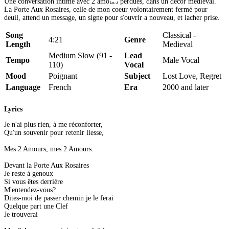
Une conversation intime avec 2 amours perdues, dans un décor médiéval.
La Porte Aux Rosaires, celle de mon coeur volontairement fermé pour
deuil, attend un message, un signe pour s'ouvrir a nouveau, et lacher prise.
Song
Classical -
4:21
Genre
Length
Medieval
Medium Slow (91 -
Lead
Tempo
Male Vocal
110)
Vocal
Mood
Poignant
Subject
Lost Love, Regret
Language
French
Era
2000 and later
Lyrics
Je n'ai plus rien, à me réconforter,
Qu'un souvenir pour retenir liesse,
Mes 2 Amours, mes 2 Amours.
Devant la Porte Aux Rosaires
Je reste à genoux
Si vous êtes derrière
M'entendez-vous?
Dites-moi de passer chemin je le ferai
Quelque part une Clef
Je trouverai